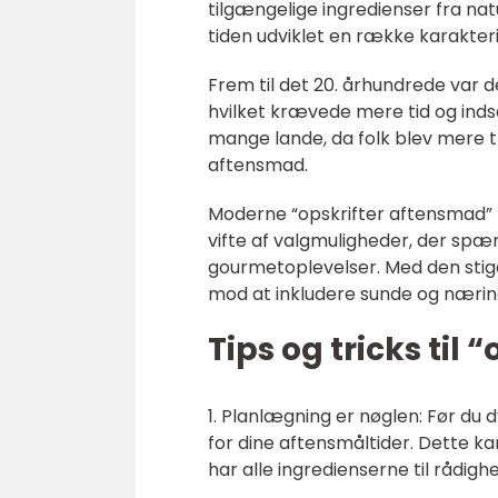
tilgængelige ingredienser fra na
tiden udviklet en række karakteris
Frem til det 20. århundrede var
hvilket krævede mere tid og inds
mange lande, da folk blev mere tr
aftensmad.
Moderne “opskrifter aftensmad” ha
vifte af valgmuligheder, der spæn
gourmetoplevelser. Med den stig
mod at inkludere sunde og nærings
Tips og tricks til
1. Planlægning er nøglen: Før du d
for dine aftensmåltider. Dette k
har alle ingredienserne til rådigh