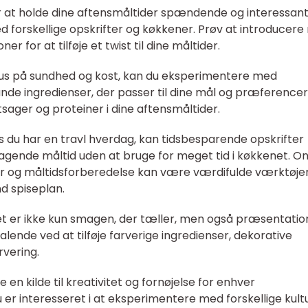
or at holde dine aftensmåltider spændende og interessant
d forskellige opskrifter og køkkener. Prøv at introducere
 for at tilføje et twist til dine måltider.
fokus på sundhed og kost, kan du eksperimentere med
sunde ingredienser, der passer til dine mål og præferencer
sager og proteiner i dine aftensmåltider.
s du har en travl hverdag, kan tidsbesparende opskrifter
agende måltid uden at bruge for meget tid i køkkenet. O
r og måltidsforberedelse kan være værdifulde værktøjer 
d spiseplan.
et er ikke kun smagen, der tæller, men også præsentatio
alende ved at tilføje farverige ingredienser, dekorative
vering.
en kilde til kreativitet og fornøjelse for enhver
er interesseret i at eksperimentere med forskellige kult