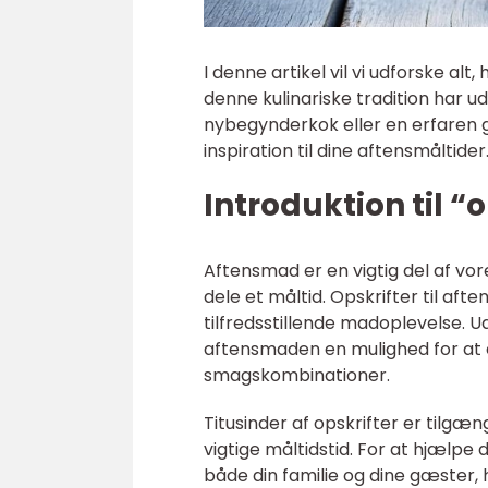
I denne artikel vil vi udforske al
denne kulinariske tradition har u
nybegynderkok eller en erfaren go
inspiration til dine aftensmåltider
Introduktion til “
Aftensmad er en vigtig del af vor
dele et måltid. Opskrifter til aft
tilfredsstillende madoplevelse. U
aftensmaden en mulighed for at 
smagskombinationer.
Titusinder af opskrifter er tilgæn
vigtige måltidstid. For at hjælpe 
både din familie og dine gæster, h