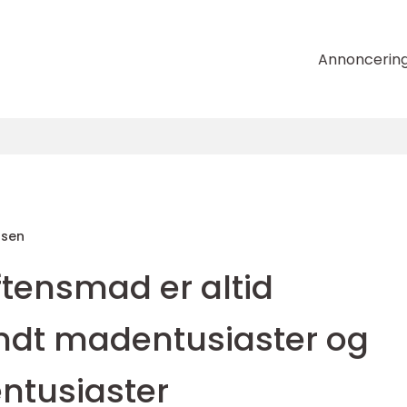
Annoncerin
nsen
aftensmad er altid
ndt madentusiaster og
ntusiaster