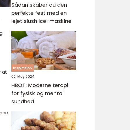
Sådan skaber du den
perfekte fest med en
n
lejet slush ice-maskine
og
inspiration
r at
02. May 2024
HBOT: Moderne terapi
for fysisk og mental
sundhed
enne