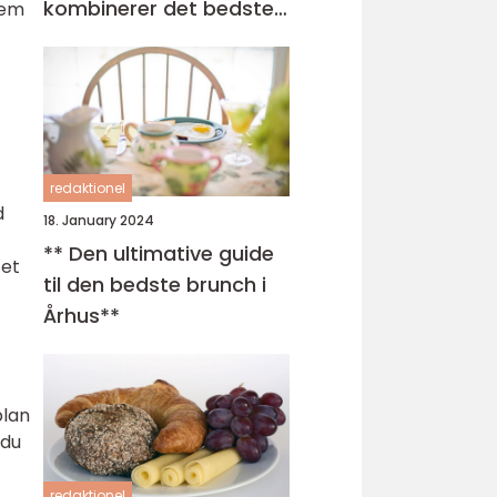
kombinerer det bedste
nem
fra morgenmad og
frokost
redaktionel
d
18. January 2024
** Den ultimative guide
tet
til den bedste brunch i
Århus**
plan
 du
redaktionel