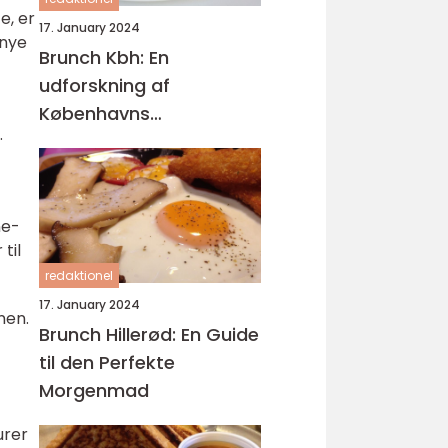
e, er
17. January 2024
 nye
Brunch Kbh: En
udforskning af
Københavns
.
brunchscene
ne-
til
redaktionel
17. January 2024
nen.
Brunch Hillerød: En Guide
til den Perfekte
Morgenmad
urer