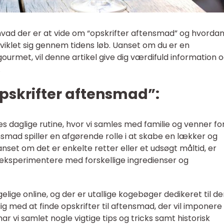
t, hvad der er at vide om “opskrifter aftensmad” og hvorda
dviklet sig gennem tidens løb. Uanset om du er en
urmet, vil denne artikel give dig værdifuld information 
.
opskrifter aftensmad”:
es daglige rutine, hvor vi samles med familie og venner fo
ensmad spiller en afgørende rolle i at skabe en lækker og
anset om det er enkelte retter eller et udsøgt måltid, er
eksperimentere med forskellige ingredienser og
gelige online, og der er utallige kogebøger dedikeret til d
dig med at finde opskrifter til aftensmad, der vil imponere
ar vi samlet nogle vigtige tips og tricks samt historisk