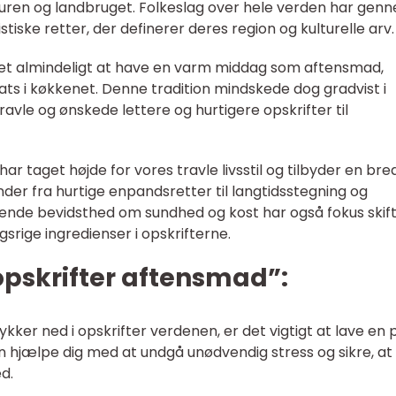
turen og landbruget. Folkeslag over hele verden har gen
tiske retter, der definerer deres region og kulturelle arv.
 det almindeligt at have en varm middag som aftensmad,
ats i køkkenet. Denne tradition mindskede dog gradvist i
avle og ønskede lettere og hurtigere opskrifter til
r taget højde for vores travle livsstil og tilbyder en bre
der fra hurtige enpandsretter til langtidsstegning og
ende bevidsthed om sundhed og kost har også fokus skif
rige ingredienser i opskrifterne.
 “opskrifter aftensmad”:
ykker ned i opskrifter verdenen, er det vigtigt at lave en 
an hjælpe dig med at undgå unødvendig stress og sikre, at
ed.