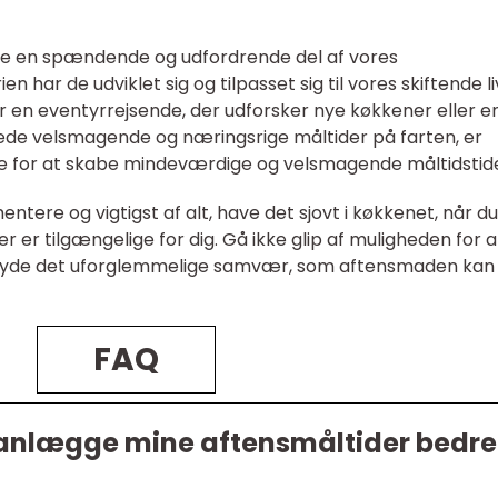
re en spændende og udfordrende del af vores
har de udviklet sig og tilpasset sig til vores skiftende liv
 en eventyrrejsende, der udforsker nye køkkener eller e
rede velsmagende og næringsrige måltider på farten, er
e for at skabe mindeværdige og velsmagende måltidstide
ntere og vigtigst af alt, have det sjovt i køkkenet, når du
r er tilgængelige for dig. Gå ikke glip af muligheden for a
 nyde det uforglemmelige samvær, som aftensmaden kan
FAQ
lanlægge mine aftensmåltider bedre