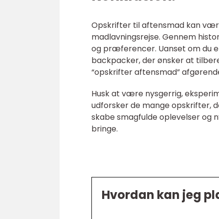
Opskrifter til aftensmad kan væ
madlavningsrejse. Gennem historien 
og præferencer. Uanset om du er
backpacker, der ønsker at tilbe
“opskrifter aftensmad” afgørend
Husk at være nysgerrig, eksperime
udforsker de mange opskrifter, de
skabe smagfulde oplevelser og
bringe.
Hvordan kan jeg p