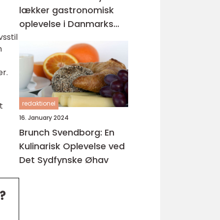
lækker gastronomisk
oplevelse i Danmarks
østlige perle
sstil
n
r.
redaktionel
t
16. January 2024
Brunch Svendborg: En
Kulinarisk Oplevelse ved
Det Sydfynske Øhav
?