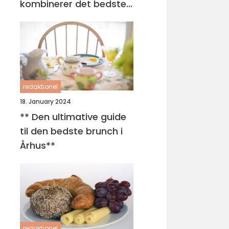
kombinerer det bedste
fra morgenmad og
frokost
redaktionel
18. January 2024
** Den ultimative guide
til den bedste brunch i
Århus**
redaktionel