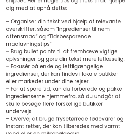
snippet. Her er nogle tips og tricks til at hjælpe
dig med at opnå dette:
– Organiser din tekst ved hjælp af relevante
overskrifter, såsom “Ingredienser til nem
aftensmad” og “Tidsbesparende
madlavningstips”
– Brug bullet points til at fremhæve vigtige
oplysninger og gøre din tekst mere letlæselig.
– Fokusér på enkle og lettilgængelige
ingredienser, der kan findes i lokale butikker
eller markeder under dine rejser.
– For at spare tid, kan du forberede og pakke
ingredienserne hjemmefra, så du undgår at
skulle besøge flere forskellige butikker
undervejs.
– Overvej at bruge frysetørrede fødevarer og
instant retter, der kan tilberedes med varmt
vand eller en mikrobølgeovn.