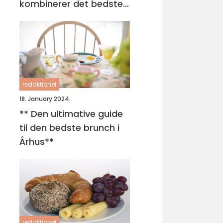
kombinerer det bedste
fra morgenmad og
frokost
redaktionel
18. January 2024
** Den ultimative guide
til den bedste brunch i
Århus**
redaktionel