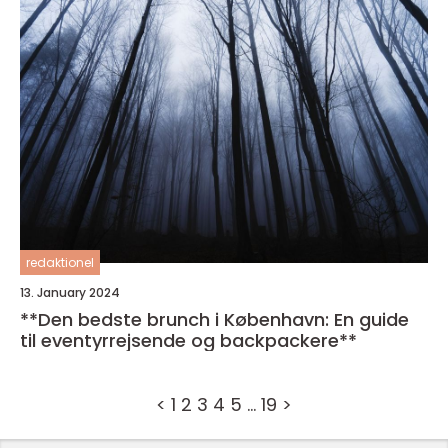
redaktionel
13. January 2024
**Den bedste brunch i København: En guide
til eventyrrejsende og backpackere**
<
1
2
3
4
5
…
19
>