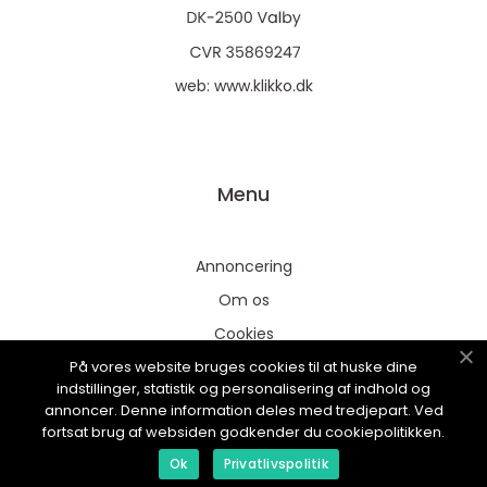
web:
www.klikko.dk
Menu
Annoncering
Om os
Cookies
På vores website bruges cookies til at huske dine
Kontakt os
indstillinger, statistik og personalisering af indhold og
Sitemap
annoncer. Denne information deles med tredjepart. Ved
fortsat brug af websiden godkender du cookiepolitikken.
Ok
Privatlivspolitik