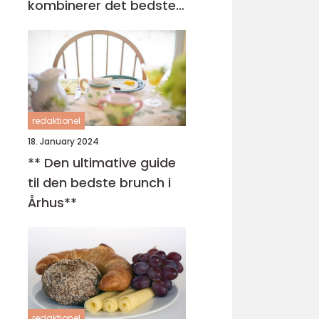
kombinerer det bedste
fra morgenmad og
frokost
redaktionel
18. January 2024
** Den ultimative guide
til den bedste brunch i
Århus**
redaktionel